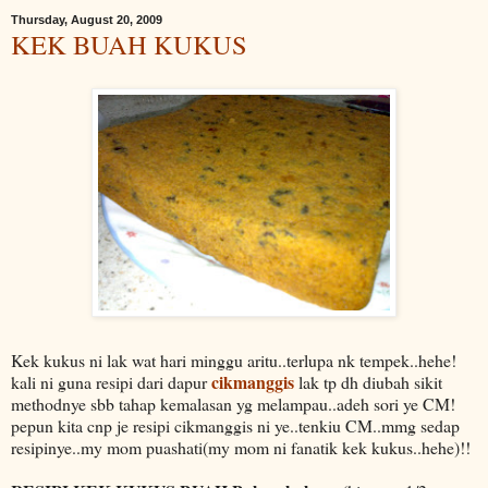
Thursday, August 20, 2009
KEK BUAH KUKUS
Kek kukus ni lak wat hari minggu aritu..terlupa nk tempek..hehe!
cikmanggis
kali ni guna resipi dari dapur
lak tp dh diubah sikit
methodnye sbb tahap kemalasan yg melampau..adeh sori ye CM!
pepun kita cnp je resipi cikmanggis ni ye..tenkiu CM..mmg sedap
resipinye..my mom puashati(my mom ni fanatik kek kukus..hehe)!!