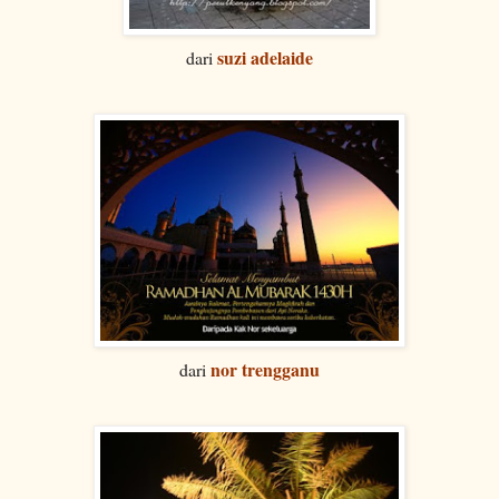
suzi adelaide
dari
nor trengganu
dari