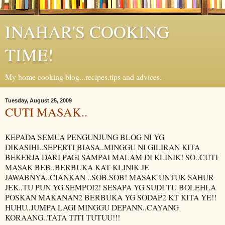
INAHAR'S COOKING
TIME!
My home cooking blog...recipes,tips and advices.
Tuesday, August 25, 2009
CUTI MASAK..
KEPADA SEMUA PENGUNJUNG BLOG NI YG
DIKASIHI..SEPERTI BIASA..MINGGU NI GILIRAN KITA
BEKERJA DARI PAGI SAMPAI MALAM DI KLINIK! SO..CUTI
MASAK BEB..BERBUKA KAT KLINIK JE
JAWABNYA..CIANKAN ..SOB.SOB! MASAK UNTUK SAHUR
JEK..TU PUN YG SEMPOI2! SESAPA YG SUDI TU BOLEHLA
POSKAN MAKANAN2 BERBUKA YG SODAP2 KT KITA YE!!
HUHU..JUMPA LAGI MINGGU DEPANN..CAYANG
KORAANG..TATA TITI TUTUU!!!