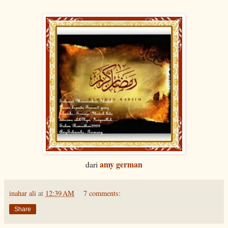
amy german
dari
inahar ali
at
12:39 AM
7 comments:
Share