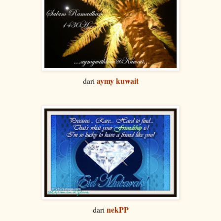
aymy kuwait
dari
nekPP
dari