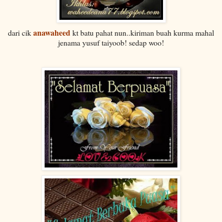
anawaheed
dari cik
kt batu pahat nun..kiriman buah kurma mahal
jenama yusuf taiyoob! sedap woo!