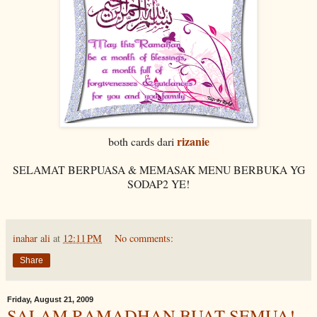
rizanie
both cards dari
SELAMAT BERPUASA & MEMASAK MENU BERBUKA YG
SODAP2 YE!
inahar ali
at
12:11 PM
No comments:
Share
Friday, August 21, 2009
SALAM RAMADHAN BUAT SEMUA!