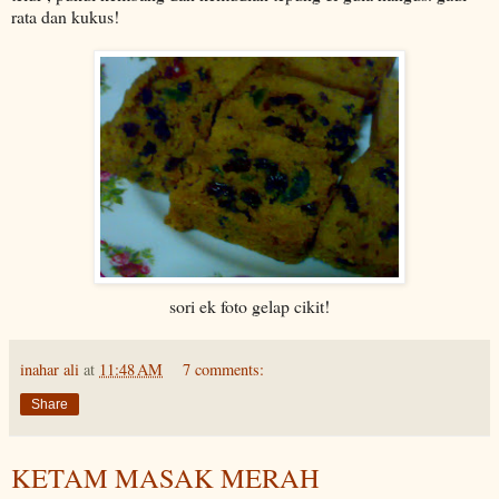
rata dan kukus!
sori ek foto gelap cikit!
inahar ali
at
11:48 AM
7 comments:
Share
KETAM MASAK MERAH