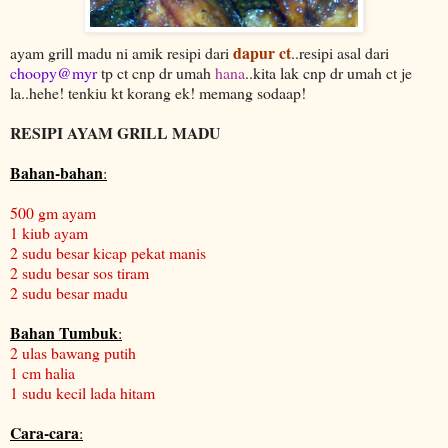
dapur ct
ayam grill madu ni amik resipi dari
..resipi asal dari
choopy@myr
tp ct cnp dr umah
hana
..kita lak cnp dr umah ct je
la..hehe! tenkiu kt korang ek! memang sodaap!
RESIPI AYAM GRILL MADU
Bahan-bahan
:
500 gm ayam
1 kiub ayam
2 sudu besar kicap pekat manis
2 sudu besar sos tiram
2 sudu besar madu
Bahan Tumbuk
:
2 ulas bawang putih
1 cm halia
1 sudu kecil lada hitam
Cara-cara
: