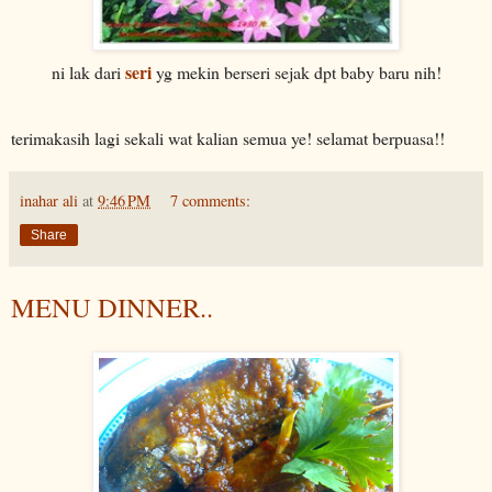
seri
ni lak dari
yg mekin berseri sejak dpt baby baru nih!
terimakasih lagi sekali wat kalian semua ye! selamat berpuasa!!
inahar ali
at
9:46 PM
7 comments:
Share
MENU DINNER..