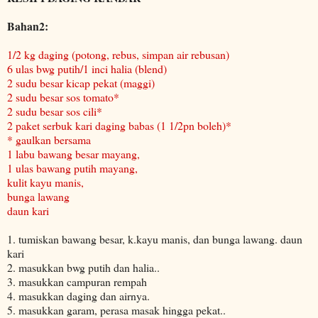
Bahan2:
1/2 kg daging (potong, rebus, simpan air rebusan)
6 ulas bwg putih/1 inci halia (blend)
2 sudu besar kicap pekat (maggi)
2 sudu besar sos tomato*
2 sudu besar sos cili*
2 paket serbuk kari daging babas (1 1/2pn boleh)*
* gaulkan bersama
1 labu bawang besar mayang,
1 ulas bawang putih mayang,
kulit kayu manis,
bunga lawang
daun kari
1. tumiskan bawang besar, k.kayu manis, dan bunga lawang. daun
kari
2. masukkan bwg putih dan halia..
3. masukkan campuran rempah
4. masukkan daging dan airnya.
5. masukkan garam, perasa masak hingga pekat..