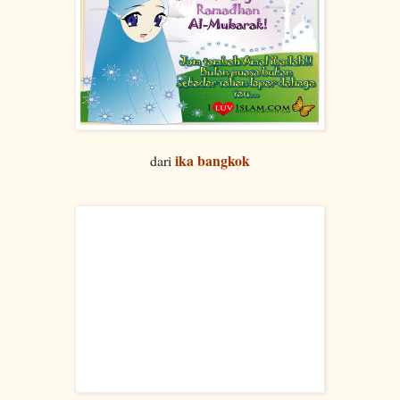
ika bangkok
dari