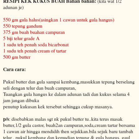
RESIPI KEK KUKUS BUAH
Bahan bahan:
(kita wat 1/2
adunan je)
550 gm gula halus(asingkan 1 cawan untuk gula hangus)
550 tepung gandum
375 gm buah buahan campuran
5 biji telur grade A
1 sudu teh penuh soda bicarbonat
1 sudu teh penuh cream of tartar
500 gm butter
Cara cara:
Pukul butter dan gula sampai kembang,masukkan tepung berselang
seli dengan telur dan buah campuran,
Tuangkan gula hangus ke dalam adunan tadi dan kukus selama 4
jam jangan dibuka
penutup kukusan kek tersebut sehingga cukup masanya.
p/s
: disebabkan malas sgt nk pukul butter tu..kita terus masak
butter,1/2 gula castor, buah2an campuran,soda,cream tartar bersama
1 cawan air hingga mendidih then sejukkan.bila sejuk baru tambah
telur , pukul kembang dan kemudian tepung & gula hangus. gaul