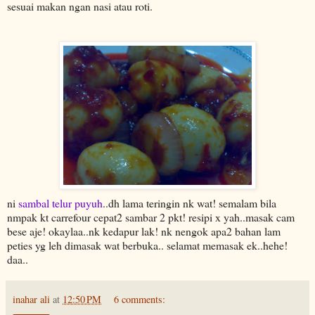
sesuai makan ngan nasi atau roti.
ni
sambal telur puyuh
..dh lama teringin nk wat! semalam bila
nmpak kt carrefour cepat2 sambar 2 pkt! resipi x yah..masak cam
bese aje! okaylaa..nk kedapur lak! nk nengok apa2 bahan lam
peties yg leh dimasak wat berbuka.. selamat memasak ek..hehe!
daa..
inahar ali
at
12:50 PM
6 comments: