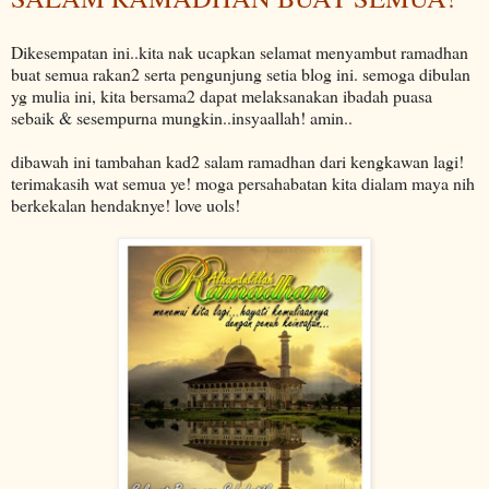
Dikesempatan ini..kita nak ucapkan selamat menyambut ramadhan
buat semua rakan2 serta pengunjung setia blog ini. semoga dibulan
yg mulia ini, kita bersama2 dapat melaksanakan ibadah puasa
sebaik & sesempurna mungkin..insyaallah! amin..
dibawah ini tambahan kad2 salam ramadhan dari kengkawan lagi!
terimakasih wat semua ye! moga persahabatan kita dialam maya nih
berkekalan hendaknye! love uols!