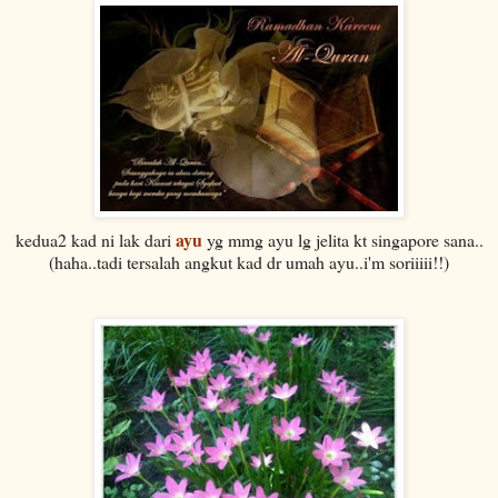
ayu
kedua2 kad ni lak dari
yg mmg ayu lg jelita kt singapore sana..
(haha..tadi tersalah angkut kad dr umah ayu..i'm soriiiii!!)